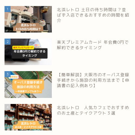
1
北浜レトロ 土日の待ち時間は？並
ばず入店できるおすすめの時間を紹
介
2
楽天プレミアムカード 年会費0円で
解約できるタイミング
3
【簡単解説】大阪市のオーパス登録
手続きから施設の利用方法まで【申
請書の記入例あり】
4
北浜レトロ 人気カフェでおすすめ
のお土産とテイクアウト３選