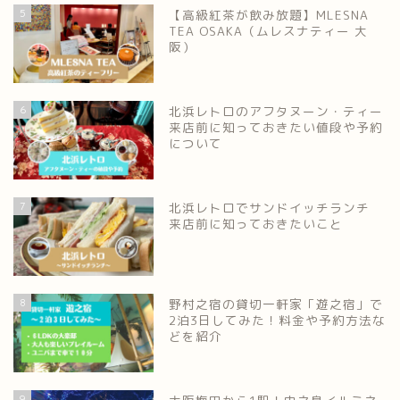
5
【高級紅茶が飲み放題】MLESNA
TEA OSAKA（ムレスナティー 大
阪）
6
北浜レトロのアフタヌーン・ティー
来店前に知っておきたい値段や予約
について
7
北浜レトロでサンドイッチランチ
来店前に知っておきたいこと
8
野村之宿の貸切一軒家「遊之宿」で
2泊3日してみた！料金や予約方法な
どを紹介
9