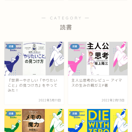
― CATEGORY ―
読書
読書
読書
『世界一やさしい「やりたい
主人公思考のレビュー アイマ
こと」の見つけ方』をやって
スの生みの親ガミP著
みた！
2022年3月11日
2022年2月13日
読書
読書