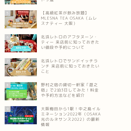
【高級紅茶が飲み放題】
5
MLESNA TEA OSAKA（ムレ
スナティー 大阪）
北浜レトロのアフタヌーン・
6
ティー 来店前に知っておきた
い値段や予約について
北浜レトロでサンドイッチラ
7
ンチ 来店前に知っておきたい
こと
野村之宿の貸切一軒家「遊之
8
宿」で2泊3日してみた！料金
や予約方法などを紹介
大阪梅田から1駅！中之島イル
9
ミネーション2022年（OSAKA
光のルネサンス2022）の最新
情報