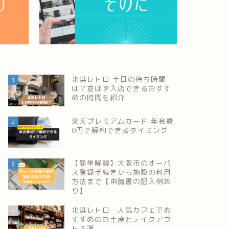
北浜レトロ 土日の待ち時間
1
は？並ばず入店できるおすす
めの時間を紹介
楽天プレミアムカード 年会費
2
0円で解約できるタイミング
【簡単解説】大阪市のオーパ
3
ス登録手続きから施設の利用
方法まで【申請書の記入例あ
り】
北浜レトロ 人気カフェでお
4
すすめのお土産とテイクアウ
ト３選