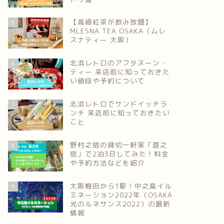
【高級紅茶が飲み放題】
5
MLESNA TEA OSAKA（ムレ
スナティー 大阪）
北浜レトロのアフタヌーン・
6
ティー 来店前に知っておきた
い値段や予約について
北浜レトロでサンドイッチラ
7
ンチ 来店前に知っておきたい
こと
野村之宿の貸切一軒家「遊之
8
宿」で2泊3日してみた！料金
や予約方法などを紹介
大阪梅田から1駅！中之島イル
9
ミネーション2022年（OSAKA
光のルネサンス2022）の最新
情報