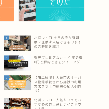
北浜レトロ 土日の待ち時間
1
は？並ばず入店できるおすす
めの時間を紹介
楽天プレミアムカード 年会費
2
0円で解約できるタイミング
【簡単解説】大阪市のオーパ
3
ス登録手続きから施設の利用
方法まで【申請書の記入例あ
り】
北浜レトロ 人気カフェでお
4
すすめのお土産とテイクアウ
ト３選