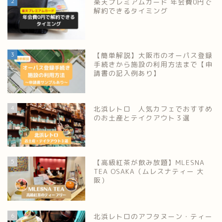
2
楽天プレミアムカード 年会費0円で
解約できるタイミング
3
【簡単解説】大阪市のオーパス登録
手続きから施設の利用方法まで【申
請書の記入例あり】
4
北浜レトロ 人気カフェでおすすめ
のお土産とテイクアウト３選
5
【高級紅茶が飲み放題】MLESNA
TEA OSAKA（ムレスナティー 大
阪）
6
北浜レトロのアフタヌーン・ティー