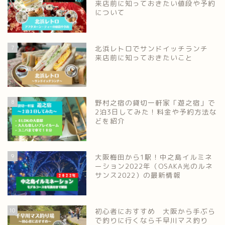
来店前に知っておきたい値段や予約
について
7
北浜レトロでサンドイッチランチ
来店前に知っておきたいこと
8
野村之宿の貸切一軒家「遊之宿」で
2泊3日してみた！料金や予約方法な
どを紹介
9
大阪梅田から1駅！中之島イルミネ
ーション2022年（OSAKA光のルネ
サンス2022）の最新情報
10
初心者におすすめ 大阪から手ぶら
で釣りに行くなら千早川マス釣り