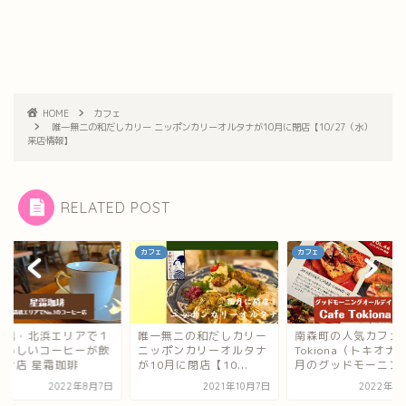
HOME
カフェ
唯一無二の和だしカリー ニッポンカリーオルタナが10月に閉店【10/27（水）
来店情報】
RELATED POST
ェ
カフェ
カフェ
満橋・北浜エリアで１
唯一無二の和だしカリー
南森町の人気カフェ
おいしいコーヒーが飲
ニッポンカリーオルタナ
Tokiona（トキオナ）
るお店 星霜珈琲
が10月に閉店【10...
月のグッドモーニン..
2022年8月7日
2021年10月7日
2022年1